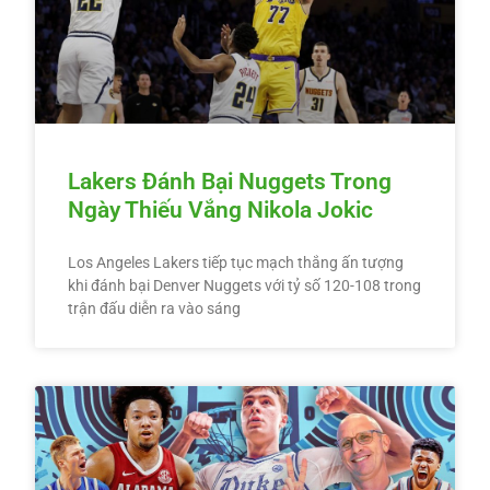
Lakers Đánh Bại Nuggets Trong
Ngày Thiếu Vắng Nikola Jokic
Los Angeles Lakers tiếp tục mạch thắng ấn tượng
khi đánh bại Denver Nuggets với tỷ số 120-108 trong
trận đấu diễn ra vào sáng