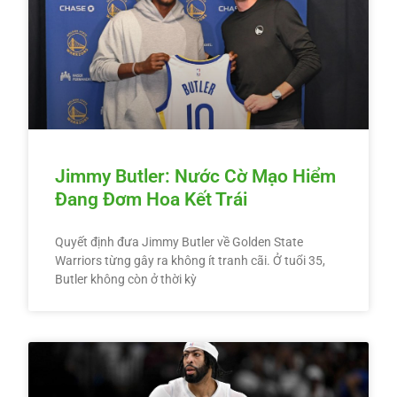
Jimmy Butler: Nước Cờ Mạo Hiểm
Đang Đơm Hoa Kết Trái
Quyết định đưa Jimmy Butler về Golden State
Warriors từng gây ra không ít tranh cãi. Ở tuổi 35,
Butler không còn ở thời kỳ