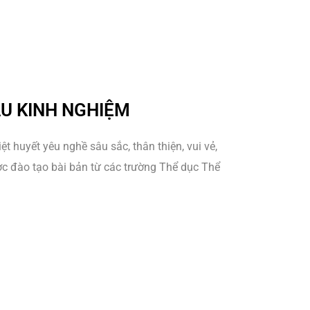
ÀU KINH NGHIỆM
 huyết yêu nghề sâu sắc, thân thiện, vui vẻ,
ược đào tạo bài bản từ các trường Thể dục Thể