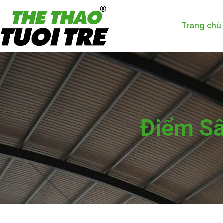
Trang chủ
Điểm Sâ