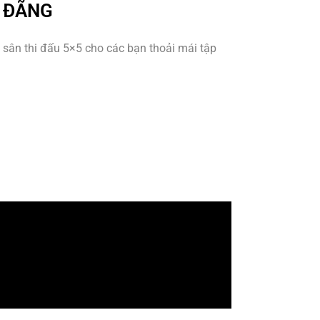
 ĐÃNG
4 sân thi đấu 5×5 cho các bạn thoải mái tập