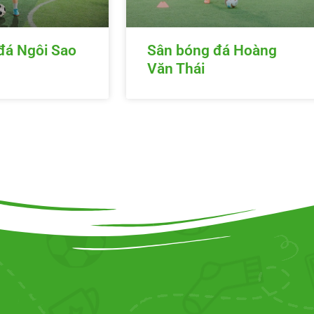
đá Ngôi Sao
Sân bóng đá Hoàng
Văn Thái