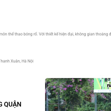
 thể thao bóng rổ. Với thiết kế hiện đại, không gian thoáng đãn
 Thanh Xuân, Hà Nội
NG QUẬN