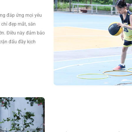
ợng đáp ứng mọi yêu
 chỉ đẹp mắt, sân
lớn. Điều này đảm bảo
trận đấu đầy kịch