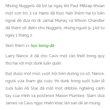
Nhưng Nuggets đã trở lại ngay khi Paul Millsap khoan
một con trỏ 3 và Harris đã thực hiện thêm hai từ bên
ngoài để đưa nó đi. Jamal Murray và Wilson Chandler
đã thêm 16 điểm cho Nuggets, những người 9-3 kể từ
ngày 1 tháng 2.
Xem thêm >>
học bóng đá
Larry Nance Jr. đã cho Cavs một cần thiết trong quý
thứ hai với một dunk luẩn quẩn.
Đạt được một mức vượt trội trên đường cơ sở, Nance,
người vừa tham gia cuộc thi dunk trong suốt tuần lễ
cuối tuần All Star, đã mất một dribble, nghiêng cánh
tay của mình và postered Mason Plumlee. Slam đưa
James và Cavs ngạc nhiên khác lên sàn để ăn mừng.