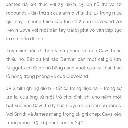
James đã kết thúc với 25 điểm, 15 lần hỗ trợ và 10
rebounds – lần thứ 13 của anh ở vị trí thứ 13 trong mùa
giải này – nhưng thiếu cầu thủ số 2 của Cleveland với
Kevin Love với một bàn tay trái bị phá vỡ vẫn tiếp tục
là một vấn đề lớn.
Tuy nhiên, rắc rối hơn là sự phòng vệ của Cavs hoặc
thiếu nó. Bất cứ khi nào Denver cần một cái giỏ lớn,
Nuggets có được nó bằng cách vượt qua và khai thác
lỗ hổng trong phòng vệ của Cleveland.
JR Smith ghi 19 điểm – tất cả trong hiệp hai – trong sự
trở lại của ông từ một trò chơi đình chỉ cho ném một
bát súp vào Cavs trợ lý huấn luyện viên Damon Jones.
Với Smith và James mang trọng tải ghi chép, Cavs kéo
trong vòng 115-114 phút còn lại 2:40.