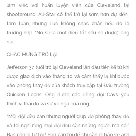
làm việc với huấn luyện viên của Cleveland tại
shootaround. All-Star có thể trở lại sớm hơn dự kiến ​​
tám tuần, nhưng Lue không chắc chắn nếu đó là
trường hợp. “Nó sẽ là một điều tốt nếu nó được,” ông
nói.
CHÀO MỪNG TRỞ LẠI
Jefferson 37 tuổi trở lại Cleveland lần đầu tiên kể từ khi
được giao dịch vào tháng 10 và cảm thấy lạ khi bước
vào phòng thay đồ của khách truy cập tại Đấu trường
Quicken Loans. Ông được các đồng đội Cavs yêu
thích vì thái độ và sự vô ngã của ông.
“Mỗi đội đều cần những người giúp đỡ phòng thay đồ
và tôi nghĩ rằng mọi đội đều cần những người mà nói,”
Bạn cần gì từ tôi? Bạn cần tôi để chỉ cần đi bảo vệ anh