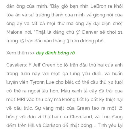
đàn ông của mình. “Bây giờ bạn nhìn LeBron ra khỏi
tòa án và sự trưởng thành của mình và giọng nói của
ông ấy và tất cả mọi thứ mà ông ấy đại diện cho,”
Malone nói. “Thật là đáng chú ý.” Denver sẽ chơi 11
trong 15 trận đấu vào tháng 3 trên đường phố.
Xem thêm >>
dạy đánh bóng rổ
Cavaliers: F Jeff Green bỏ lỡ trận đấu thứ hai của anh
trong tuần này với một gã lưng yếu đuối, và huấn
luyện viên Tyronn Lue cho biết, có thể cầu thủ 32 tuổi
có thể ra ngoài lâu hơn. Màu xanh lá cây đã trải qua
một MRI vào thứ bảy mà không tiết lộ bất kỳ thiệt hại
về cấu trúc. Sự vắng mặt của Green tạo ra một lỗ
hổng với đơn vị thứ hai của Cleveland, và Lue đang
đếm trên Hill và Clarkson để nhặt bóng. … Tình yêu lại