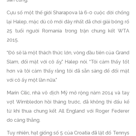
Cựu số một thế giới Sharapova là 6-0 cuộc đời chống
lại Halep, mặc dù cô mới đây nhất đã chơi giải bóng rổ
25 tuổi người Romania trong trận chung kết WTA
2015.
“Đó sẽ là một thách thức lớn, vòng đầu tiên của Grand
Slam, đối mặt với cô ấy,” Halep nói. “Tôi cảm thấy tốt
hơn và tôi cảm thấy rằng tôi đã sẵn sàng để đối mặt
với cô ấy một lần nữa.”
Marin Cilic, nhà vô địch Mỹ mở rộng năm 2014 và tay
vợt Wimbledon hồi tháng trước, đã không thi đấu kể
từ khi thua chung kết All England với Roger Federer
do căng thẳng.
Tuy nhiên, hạt giống số 5 của Croatia đã lật đổ Tennys