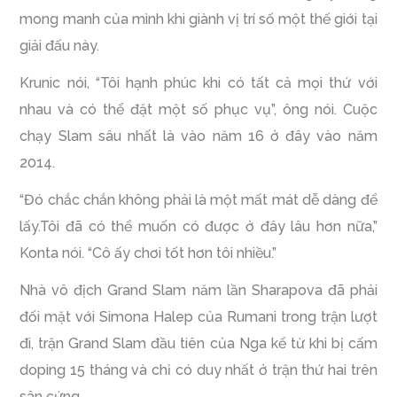
mong manh của mình khi giành vị trí số một thế giới tại
giải đấu này.
Krunic nói, “Tôi hạnh phúc khi có tất cả mọi thứ với
nhau và có thể đặt một số phục vụ”, ông nói. Cuộc
chạy Slam sâu nhất là vào năm 16 ở đây vào năm
2014.
“Đó chắc chắn không phải là một mất mát dễ dàng để
lấy.Tôi đã có thể muốn có được ở đây lâu hơn nữa,”
Konta nói. “Cô ấy chơi tốt hơn tôi nhiều.”
Nhà vô địch Grand Slam năm lần Sharapova đã phải
đối mặt với Simona Halep của Rumani trong trận lượt
đi, trận Grand Slam đầu tiên của Nga kể từ khi bị cấm
doping 15 tháng và chỉ có duy nhất ở trận thứ hai trên
sân cứng.