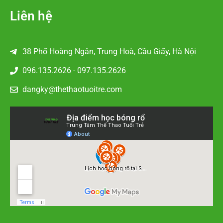
Liên hệ
38 Phố Hoàng Ngân, Trung Hoà, Cầu Giấy, Hà Nội
096.135.2626 - 097.135.2626
dangky@thethaotuoitre.com