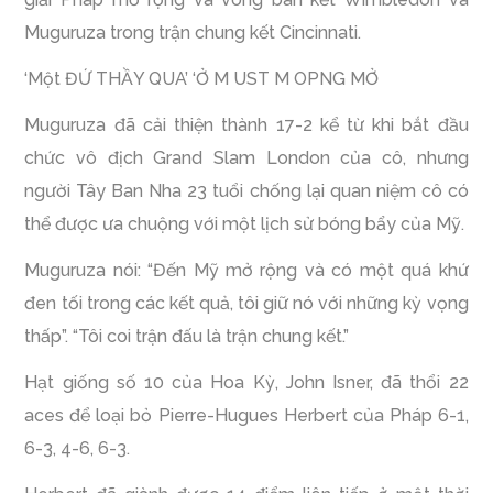
Muguruza trong trận chung kết Cincinnati.
‘Một ĐỨ THẦY QUA’ ‘Ở M UST M OPNG MỞ
Muguruza đã cải thiện thành 17-2 kể từ khi bắt đầu
chức vô địch Grand Slam London của cô, nhưng
người Tây Ban Nha 23 tuổi chống lại quan niệm cô có
thể được ưa chuộng với một lịch sử bóng bẩy của Mỹ.
Muguruza nói: “Đến Mỹ mở rộng và có một quá khứ
đen tối trong các kết quả, tôi giữ nó với những kỳ vọng
thấp”. “Tôi coi trận đấu là trận chung kết.”
Hạt giống số 10 của Hoa Kỳ, John Isner, đã thổi 22
aces để loại bỏ Pierre-Hugues Herbert của Pháp 6-1,
6-3, 4-6, 6-3.