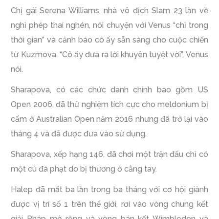
Chị gái Serena Williams, nhà vô địch Slam 23 lần về
nghỉ phép thai nghén, nói chuyện với Venus “chỉ trong
thời gian” và cảnh báo cô ấy sẵn sàng cho cuộc chiến
từ Kuzmova. “Cô ấy đưa ra lời khuyên tuyệt vời”, Venus
nói.
Sharapova, có các chức danh chính bao gồm US
Open 2006, đã thử nghiệm tích cực cho meldonium bị
cấm ở Australian Open năm 2016 nhưng đã trở lại vào
tháng 4 và đã được đưa vào sử dụng.
Sharapova, xếp hạng 146, đã chơi một trận đấu chỉ có
một cú đá phạt do bị thương ở cẳng tay.
Halep đã mất ba lần trong ba tháng với cơ hội giành
được vị trí số 1 trên thế giới, rơi vào vòng chung kết
giải Pháp mở rộng và vòng bán kết Wimbledon và