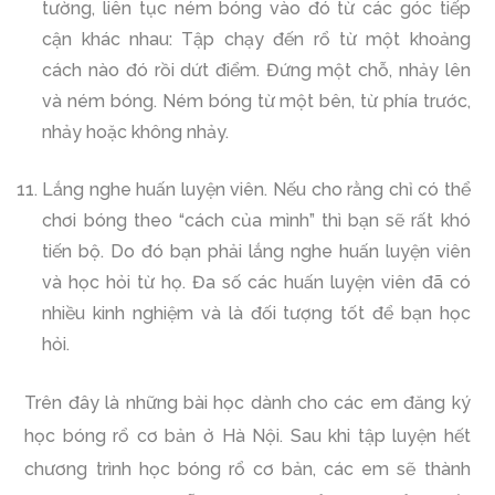
tường, liên tục ném bóng vào đó từ các góc tiếp
cận khác nhau:
Tập chạy đến rổ từ một khoảng
cách nào đó rồi dứt điểm. Đứng một chỗ, nhảy lên
và ném bóng. Ném bóng từ một bên, từ phía trước,
nhảy hoặc không nhảy.
Lắng nghe huấn luyện viên. Nếu cho rằng chỉ có thể
chơi bóng theo “cách của mình” thì bạn sẽ rất khó
tiến bộ. Do đó bạn phải lắng nghe huấn luyện viên
và học hỏi từ họ. Đa số các huấn luyện viên đã có
nhiều kinh nghiệm và là đối tượng tốt để bạn học
hỏi.
Trên đây là những bài học dành cho các em đăng ký
học bóng rổ cơ bản ở Hà Nội. Sau khi tập luyện hết
chương trình học bóng rổ cơ bản, các em sẽ thành