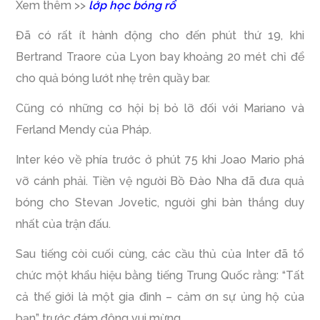
Xem thêm >>
lớp học bóng rổ
Đã có rất ít hành động cho đến phút thứ 19, khi
Bertrand Traore của Lyon bay khoảng 20 mét chỉ để
cho quả bóng lướt nhẹ trên quầy bar.
Cũng có những cơ hội bị bỏ lỡ đối với Mariano và
Ferland Mendy của Pháp.
Inter kéo về phía trước ở phút 75 khi Joao Mario phá
vỡ cánh phải. Tiền vệ người Bồ Đào Nha đã đưa quả
bóng cho Stevan Jovetic, người ghi bàn thắng duy
nhất của trận đấu.
Sau tiếng còi cuối cùng, các cầu thủ của Inter đã tổ
chức một khẩu hiệu bằng tiếng Trung Quốc rằng: “Tất
cả thế giới là một gia đình – cảm ơn sự ủng hộ của
bạn” trước đám đông vui mừng.