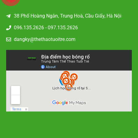
38 Phố Hoàng Ngân, Trung Hoà, Cầu Giấy, Hà Nội
096.135.2626 - 097.135.2626
dangky@thethaotuoitre.com