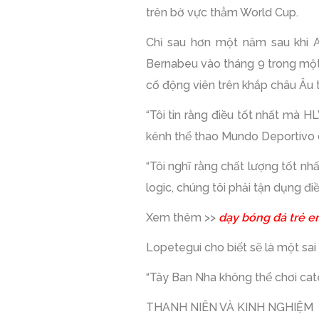
trên bờ vực thẳm World Cup.
Chỉ sau hơn một năm sau khi Az
Bernabeu vào tháng 9 trong một p
cổ động viên trên khắp châu Âu 
“Tôi tin rằng điều tốt nhất mà H
kênh thể thao Mundo Deportivo 
“Tôi nghĩ rằng chất lượng tốt n
logic, chúng tôi phải tận dụng điề
Xem thêm >>
dạy bóng đá trẻ 
Lopetegui cho biết sẽ là một sai
“Tây Ban Nha không thể chơi cate
THANH NIÊN VÀ KINH NGHIỆM