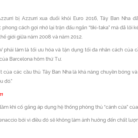
zurri bị Azzurri xua đuổi khỏi Euro 2016, Tây Ban Nha đã 
hong cách gợi nhớ lại trận đấu ngắn “tiki-taka” mà đã lôi 
thế giới giữa năm 2008 và năm 2012.
LV phải làm là tối ưu hóa và tận dụng tối đa nhân cách của c
của Barcelona hôm thứ Tư.
hất của các cầu thủ Tây Ban Nha là khả năng chuyền bóng và
u đó.”
em
 lầm khi cố gắng áp dụng hệ thống phòng thủ “cánh cửa” của
naccio bởi vì điều đó sẽ không làm ảnh hưởng đến chất lượn