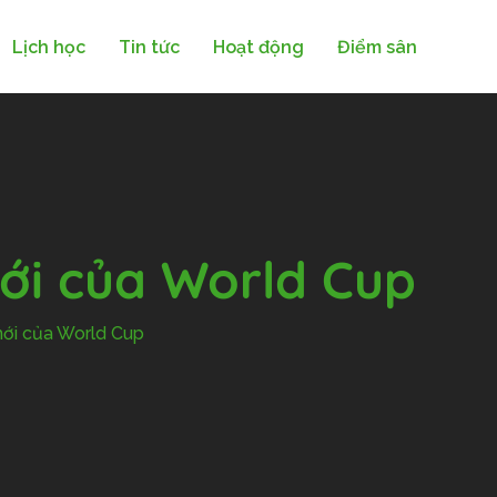
Lịch học
Tin tức
Hoạt động
Điểm sân
ới của World Cup
ới của World Cup