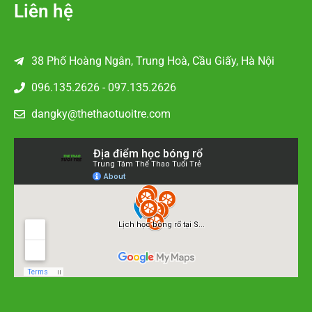
Liên hệ
38 Phố Hoàng Ngân, Trung Hoà, Cầu Giấy, Hà Nội
096.135.2626 - 097.135.2626
dangky@thethaotuoitre.com