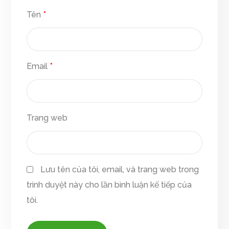
Tên
*
Email
*
Trang web
Lưu tên của tôi, email, và trang web trong
trình duyệt này cho lần bình luận kế tiếp của
tôi.