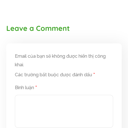
Leave a Comment
Email của bạn sẽ không được hiển thị công
khai.
Các trường bắt buộc được đánh dấu
*
Bình luận
*