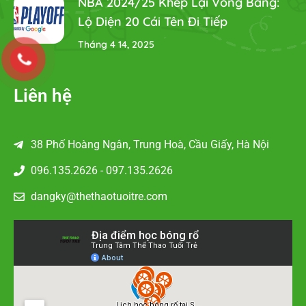
NBA 2024/25 Khép Lại Vòng Bảng:
Lộ Diện 20 Cái Tên Đi Tiếp
Tháng 4 14, 2025
Liên hệ
38 Phố Hoàng Ngân, Trung Hoà, Cầu Giấy, Hà Nội
096.135.2626 - 097.135.2626
dangky@thethaotuoitre.com