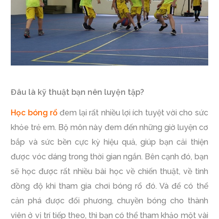
Đâu là kỹ thuật bạn nên luyện tập?
Học bóng rổ
đem lại rất nhiều lợi ích tuyệt vời cho sức
khỏe trẻ em. Bộ môn này đem đến những giờ luyện cơ
bắp và sức bền cực kỳ hiệu quả, giúp bạn cải thiện
được vóc dáng trong thời gian ngắn. Bên cạnh đó, bạn
sẽ học được rất nhiều bài học về chiến thuật, về tình
đồng độ khi tham gia chơi bóng rổ đó. Và để có thể
cản phá được đối phương, chuyền bóng cho thành
viên ở vị trí tiếp theo, thì bạn có thể tham khảo một vài