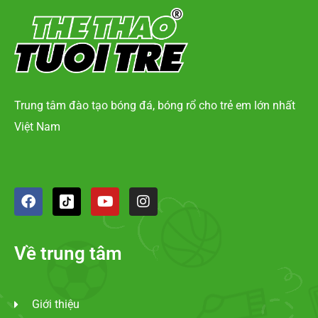
Trung tâm đào tạo bóng đá, bóng rổ cho trẻ em lớn nhất
Việt Nam
Về trung tâm
Giới thiệu