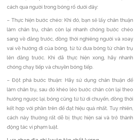
cách qua người trong bóng rổ dưới đây:
– Thực hiện bước chéo: Khi đó, bạn sẽ lấy chân thuận
làm chân trụ, chân còn lại nhanh chóng bước chéo
sang về đằng trước, đồng thời nghiêng người và xoay
vai về hướng đi của bóng, từ từ đưa bóng từ chân trụ
lên đằng trước. Khi đã thực hiện xong, hãy nhanh
chóng chạy tiếp và chuyền bóng tiếp.
– Đột phá bước thuận: Hãy sử dụng chân thuận để
làm chân trụ, sau đó khéo léo bước chân còn lại theo
hướng ngược lại, bóng cũng từ từ di chuyển, đồng thời
kết hợp với phần trên để đạt hiệu quả nhất. Tuy nhiên,
cách này thường rất dễ bị thực hiện sai và trở thành
động tác vi phạm luật.