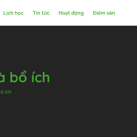
Lịch học
Tin tức
Hoạt động
Điểm sân
à bổ ích
ổ ích