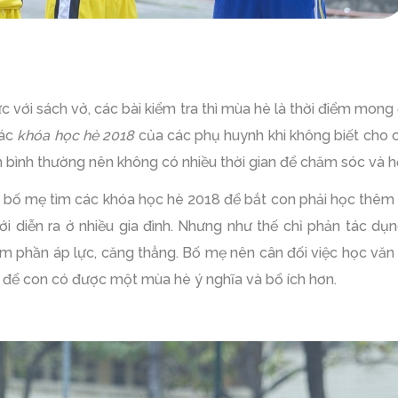
 với sách vở, các bài kiểm tra thì mùa hè là thời điểm mon
các
khóa học hè 2018
của các phụ huynh khi không biết cho co
 bình thường nên không có nhiều thời gian để chăm sóc và hỗ
ạng bố mẹ tìm các khóa học hè 2018 để bắt con phải học thê
ới diễn ra ở nhiều gia đình. Nhưng như thế chỉ phản tác dụ
m phần áp lực, căng thẳng. Bố mẹ nên cân đối việc học vă
n để con có được một mùa hè ý nghĩa và bổ ích hơn.