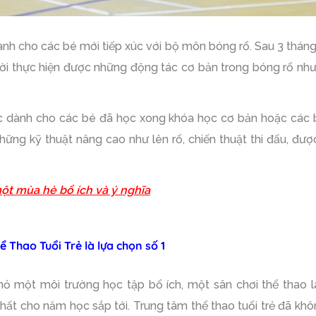
h cho các bé mới tiếp xúc với bộ môn bóng rổ. Sau 3 tháng 
hời thực hiện được những động tác cơ bản trong bóng rổ nh
 dành cho các bé đã học xong khóa học cơ bản hoặc các bé
ng kỹ thuật nâng cao như lên rổ, chiến thuật thi đấu, được 
một mùa hè bổ ích và ý nghĩa
 Thao Tuổi Trẻ là lựa chọn số 1
một môi trường học tập bổ ích, một sân chơi thể thao 
 nhất cho năm học sắp tới. Trung tâm thể thao tuổi trẻ đã k