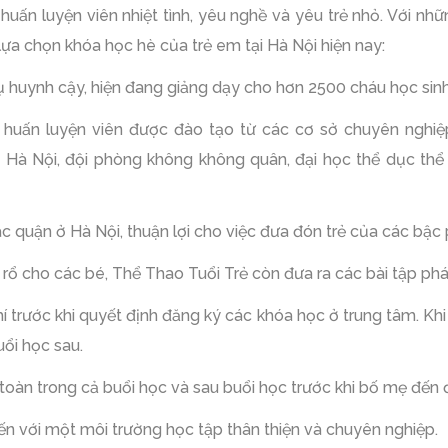
uấn luyện viên nhiệt tình, yêu nghề và yêu trẻ nhỏ. Với nh
c lựa chọn khóa học hè của trẻ em tại Hà Nội hiện nay:
 huynh cậy, hiện đang giảng dạy cho hơn 2500 cháu học sinh
 huấn luyện viên được đào tạo từ các cơ sở chuyên nghiệp
o Hà Nội, đội phòng không không quân, đại học thể dục thể
c quận ở Hà Nội, thuận lợi cho việc đưa đón trẻ của các bậc
rổ cho các bé, Thể Thao Tuổi Trẻ còn đưa ra các bài tập phát
 trước khi quyết định đăng ký các khóa học ở trung tâm. Khi
ổi học sau.
oàn trong cả buổi học và sau buổi học trước khi bố mẹ đến 
ến với một môi trường học tập thân thiện và chuyên nghiệp.