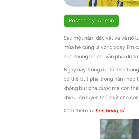
Posted by:
Admin
Sau một năm đầy vất vả và nỗ lực
mùa hè cũng là vòng xoay tìm 
học nhưng bố mẹ vẫn phải đi làm
Ngày nay, trong dịp hè tình tr
có thể bứt phá trong năm học t
không bứt phá được mà còn thê
khiếu, rèn luyện thể chất cho co
Xem thêm >>
học bóng rổ