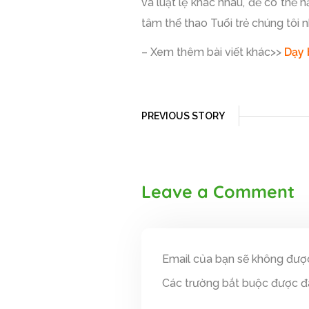
và luật lệ khác nhau, để có thể
tâm thể thao Tuổi trẻ chúng tôi n
– Xem thêm bài viết khác>>
Dạy 
PREVIOUS STORY
Leave a Comment
Email của bạn sẽ không được 
Các trường bắt buộc được 