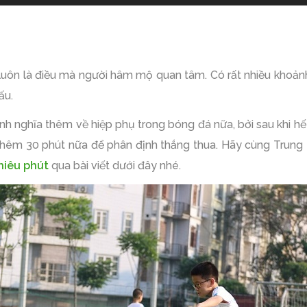
luôn là điều mà người hâm mộ quan tâm. Có rất nhiều khoản
ấu.
h nghĩa thêm về hiệp phụ trong bóng đá nữa, bởi sau khi hế
 thêm 30 phút nữa để phân định thắng thua. Hãy cùng Trung t
hiêu phút
qua bài viết dưới đây nhé.