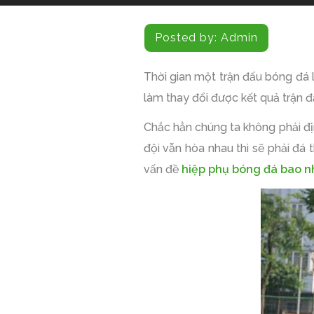
Posted by:
Admin
Thời gian một trận đấu bóng đá 
làm thay đổi được kết quả trận đ
Chắc hẳn chúng ta không phải địn
đội vẫn hòa nhau thì sẽ phải đá
vấn đề
hiệp phụ bóng đá bao n