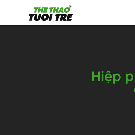
Hiệp p