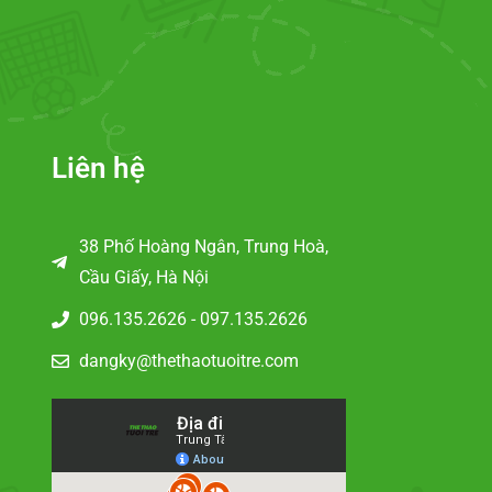
Liên hệ
38 Phố Hoàng Ngân, Trung Hoà,
Cầu Giấy, Hà Nội
096.135.2626 - 097.135.2626
dangky@thethaotuoitre.com