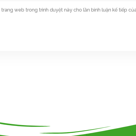
 trang web trong trình duyệt này cho lần bình luận kế tiếp của